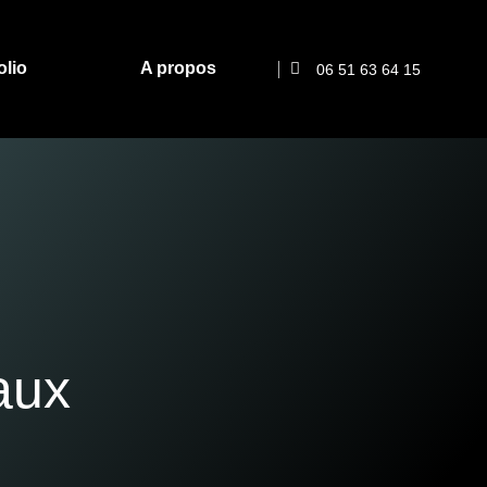
olio
A propos
06 51 63 64 15
aux